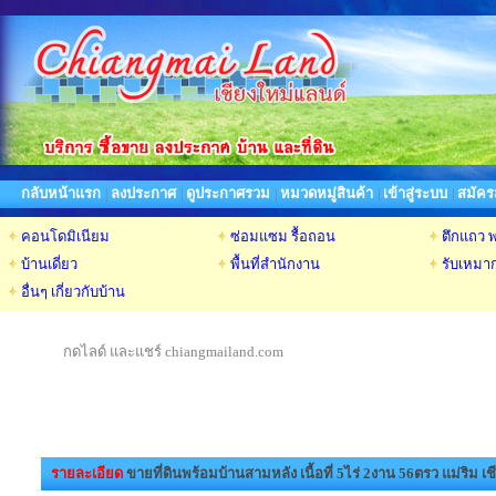
กลับหน้าแรก
|
ลงประกาศ
|
ดูประกาศรวม
|
หมวดหมู่สินค้า
|
เข้าสู่ระบบ
|
สมัคร
คอนโดมิเนียม
ซ่อมแซม รื้อถอน
ตึกแถว 
บ้านเดี่ยว
พื้นที่สำนักงาน
รับเหมาก
อื่นๆ เกี่ยวกับบ้าน
กดไลด์ และแชร์ chiangmailand.com
รายละเอียด
ขายที่ดินพร้อมบ้านสามหลัง เนื้อที่ 5ไร่ 2งาน 56ตรว แม่ริม เช